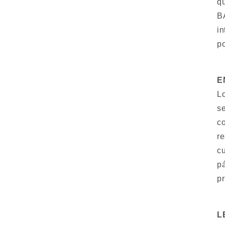
qu
B
in
po
E
Lo
se
c
re
cu
p
pr
L