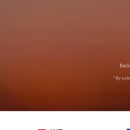
Excl
*By sub