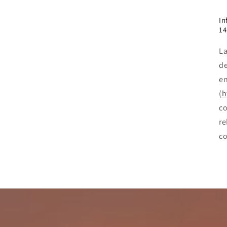
In
14
La
de
en
(
h
co
re
co