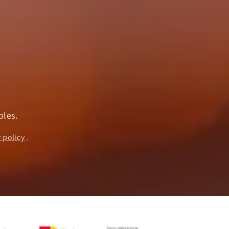
ples.
 policy
.