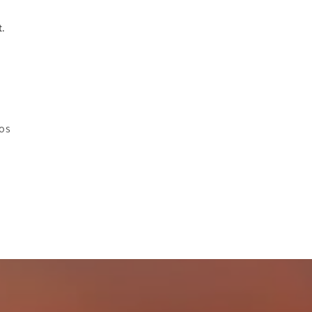
t.
los