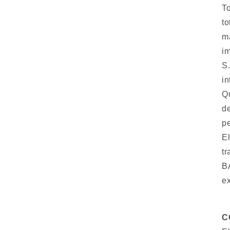
To
to
ma
i
S.
in
Qu
de
p
El
tr
B
ex
C