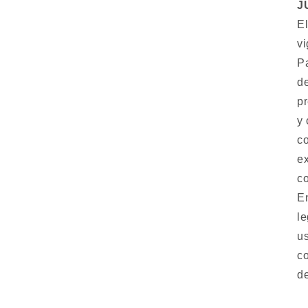
J
El
vi
Pa
d
pr
y 
co
ex
co
En
le
u
co
d