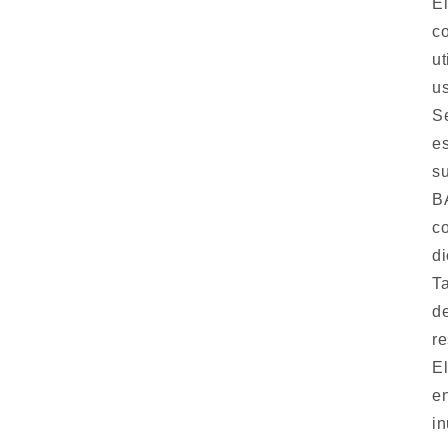
El
co
ut
us
Se
es
su
B
co
di
T
de
re
El
en
in