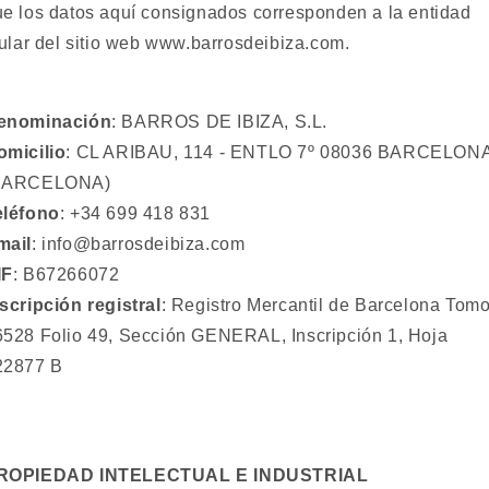
e los datos aquí consignados corresponden a la entidad
tular del sitio web www.barrosdeibiza.com.
enominación
: BARROS DE IBIZA, S.L.
omicilio
: CL ARIBAU, 114 - ENTLO 7º 08036 BARCELON
BARCELONA)
eléfono
: +34 699 418 831
mail
: info@barrosdeibiza.com
IF
: B67266072
scripción registral
: Registro Mercantil de Barcelona Tom
6528 Folio 49, Sección GENERAL, Inscripción 1, Hoja
22877 B
ROPIEDAD INTELECTUAL E INDUSTRIAL