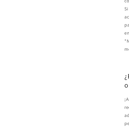
co
Si
ac
pa
en
*N
me
¿
o
¡A
re
a
pe