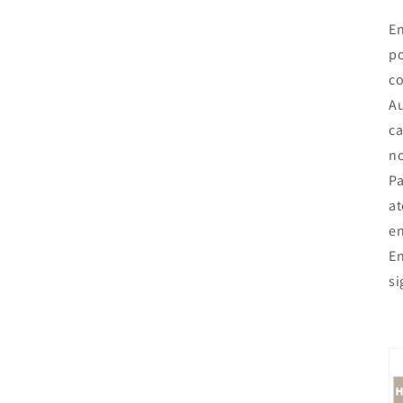
En
po
co
A
ca
no
Pa
a
en
En
si