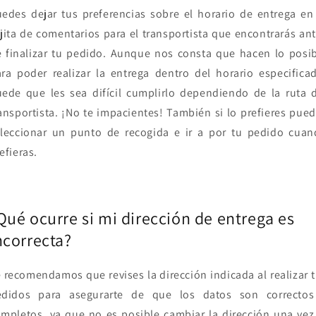
edes dejar tus preferencias sobre el horario de entrega en
jita de comentarios para el transportista que encontrarás an
 finalizar tu pedido. Aunque nos consta que hacen lo posi
ra poder realizar la entrega dentro del horario especifica
ede que les sea difícil cumplirlo dependiendo de la ruta 
ansportista. ¡No te impacientes! También si lo prefieres pue
leccionar un punto de recogida e ir a por tu pedido cuan
efieras.
Qué ocurre si mi dirección de entrega es
ncorrecta?
 recomendamos que revises la dirección indicada al realizar 
edidos para asegurarte de que los datos son correctos
mpletos, ya que no es posible cambiar la dirección una vez