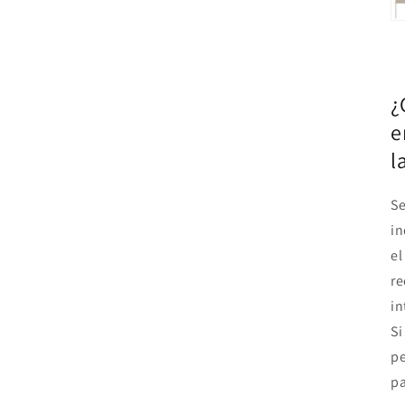
¿
e
l
Se
in
el
re
in
S
pe
pa