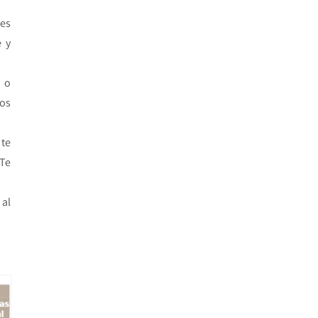
tes
e y
 o
zos
te
Te
al