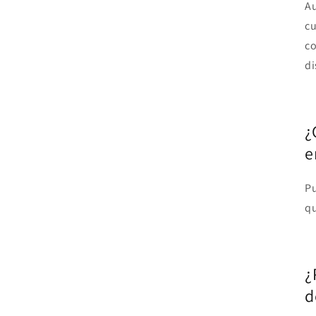
Au
cu
c
di
¿
e
Pu
qu
¿
d