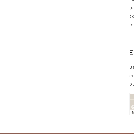
p
ad
po
E
Ba
en
pu