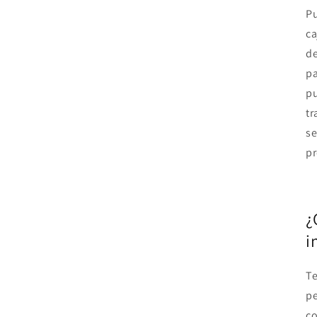
Pu
ca
de
pa
pu
tr
se
pr
¿
i
Te
p
co