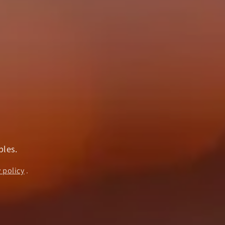
ples.
 policy
.