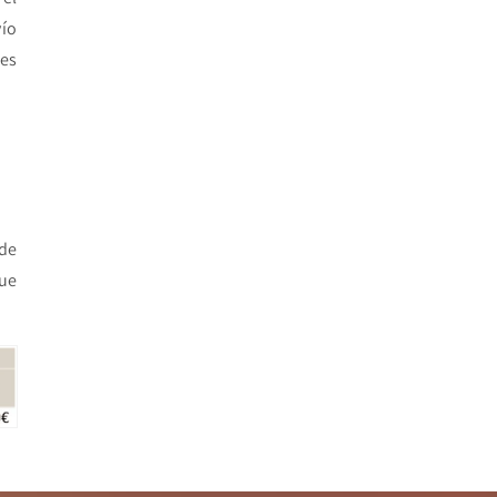
ío
tes
 de
que