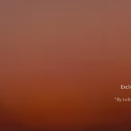
Excl
*By sub