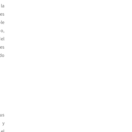
 la
tes
ble
do,
del
des
do
tus
 y
 el