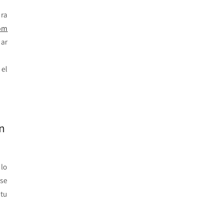
ra
om
dar
 el
n
lo
 se
tu